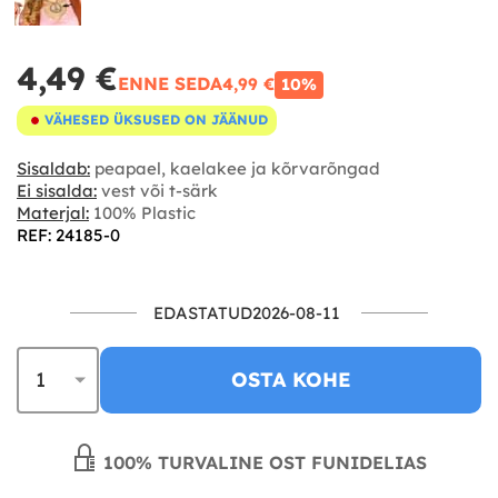
4,49 €
ENNE SEDA
4,99 €
10%
VÄHESED ÜKSUSED ON JÄÄNUD
Sisaldab:
peapael, kaelakee ja kõrvarõngad
Ei sisalda:
vest või t-särk
Materjal:
100% Plastic
REF: 24185-0
EDASTATUD2026-08-11
OSTA KOHE
100% TURVALINE OST FUNIDELIAS