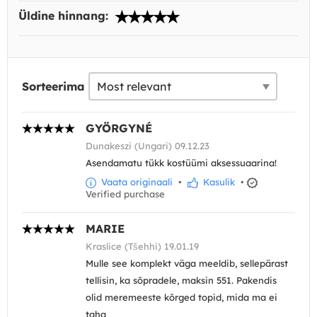
Üldine hinnang:
Sorteerima
GYÖRGYNÉ
Dunakeszi (Ungari) 09.12.23
Asendamatu tükk kostüümi aksessuaarina!
Vaata originaali
•
Kasulik
•
Verified purchase
MARIE
Kraslice (Tšehhi) 19.01.19
Mulle see komplekt väga meeldib, sellepärast
tellisin, ka sõpradele, maksin 551. Pakendis
olid meremeeste kõrged topid, mida ma ei
taha