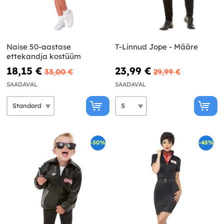
Naise 50-aastase
T-Linnud Jope - Määre
ettekandja kostüüm
18,15 €
23,99 €
33,00 €
29,99 €
SAADAVAL
SAADAVAL
-30%
-45%