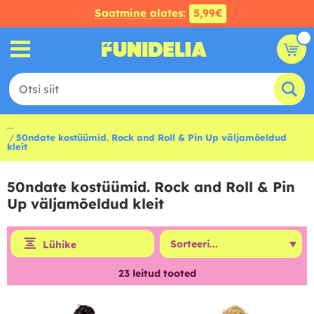
Saatmine alates:
5,99€
...
50ndate kostüümid. Rock and Roll & Pin Up väljamõeldud
kleit
50ndate kostüümid. Rock and Roll & Pin
Up väljamõeldud kleit
Lühike
23
leitud tooted