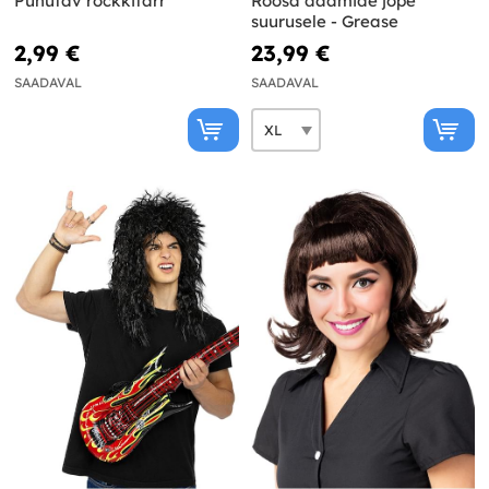
Puhutav rockkitarr
Roosa daamide jope
suurusele - Grease
2,99 €
23,99 €
SAADAVAL
SAADAVAL