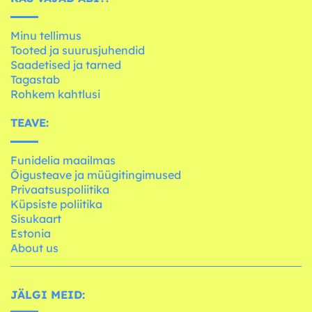
Minu tellimus
Tooted ja suurusjuhendid
Saadetised ja tarned
Tagastab
Rohkem kahtlusi
TEAVE:
Funidelia maailmas
Õigusteave ja müügitingimused
Privaatsuspoliitika
Küpsiste poliitika
Sisukaart
Estonia
About us
JÄLGI MEID: