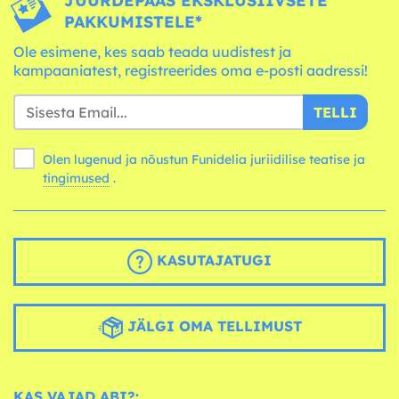
JUURDEPÄÄS EKSKLUSIIVSETE
PAKKUMISTELE*
Ole esimene, kes saab teada uudistest ja
kampaaniatest, registreerides oma e-posti aadressi!
TELLI
Olen lugenud ja nõustun Funidelia juriidilise teatise ja
tingimused
.
KASUTAJATUGI
JÄLGI OMA TELLIMUST
KAS VAJAD ABI?: