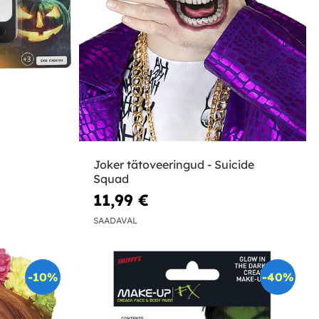
Joker tätoveeringud - Suicide
Squad
11,99 €
SAADAVAL
-10%
-40%