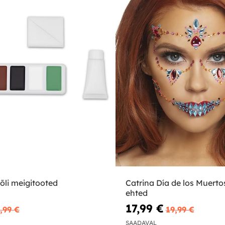
li meigitooted
Catrina Día de los Muerto
ehted
17,99 €
,99 €
19,99 €
SAADAVAL