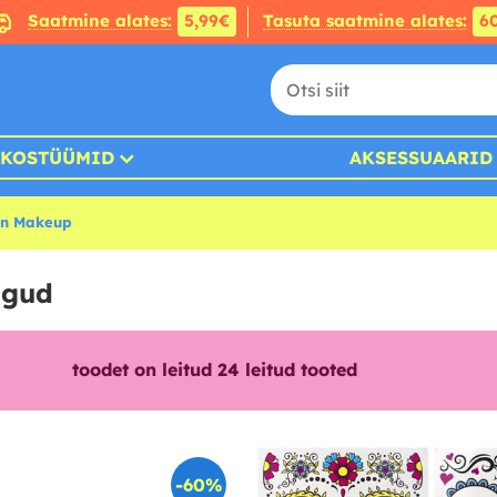
Saatmine alates:
5,99€
Tasuta saatmine alates:
6
KOSTÜÜMID
AKSESSUAARID
en Makeup
ngud
toodet on leitud
24
leitud tooted
-60%