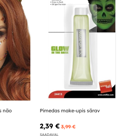
s näo
Pimedas make-upis särav
2,39 €
3,99 €
SAADAVAL