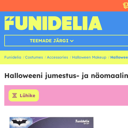
TEEMADE JÄRGI
Funidelia
Costumes
Accessories
Halloween Makeup
Hallowe
Halloweeni jumestus- ja näomaali
Lühike