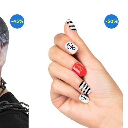
-45%
-50%