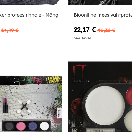
er protees rinnale - Mäng
Biooniline mees vahtprot
22,17 €
64,99 €
40,32 €
SAADAVAL