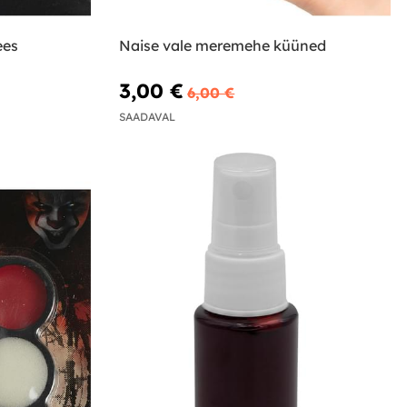
ees
Naise vale meremehe küüned
3,00 €
6,00 €
SAADAVAL