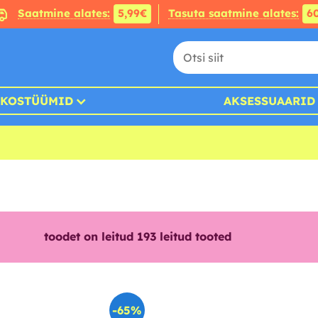
Saatmine alates:
5,99€
Tasuta saatmine alates:
6
KOSTÜÜMID
AKSESSUAARID
toodet on leitud
193
leitud tooted
-65%