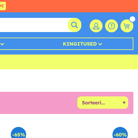
0€
KINGITUSED
-65%
-60%