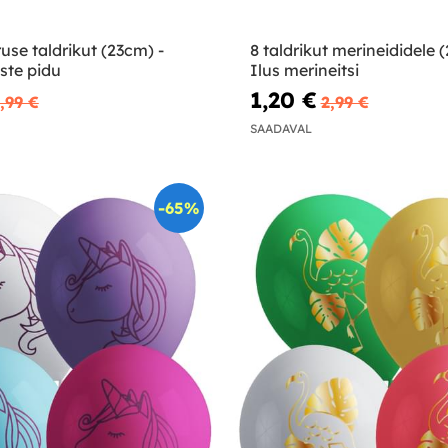
use taldrikut (23cm) -
8 taldrikut merineididele (
ste pidu
Ilus merineitsi
1,20 €
,99 €
2,99 €
SAADAVAL
-65%