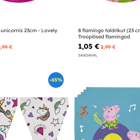
t unicornis 23cm - Lovely
8 flamingo taldrikut (23 c
Troopilised flamingod
1,05 €
,99 €
2,99 €
SAADAVAL
-65%