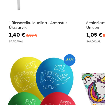
1 ükssarviku laudlina - Armastus
8 taldriku
Ükssarvik
Unicorn
1,40 €
1,05 €
3,99 €
2
SAADAVAL
SAADAVAL
-65%