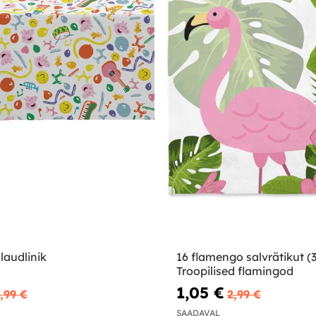
laudlinik
16 flamengo salvrätikut (
Troopilised flamingod
1,05 €
,99 €
2,99 €
SAADAVAL