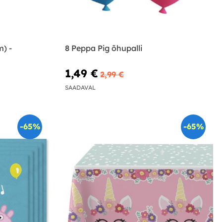
m) -
8 Peppa Pig õhupalli
1,49 €
2,99 €
SAADAVAL
-65%
-65%