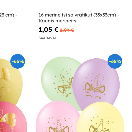
23 cm) -
16 merineitsi salvrätikut (33x33cm) -
Kaunis merineitsi
1,05 €
2,99 €
SAADAVAL
-65%
-65%