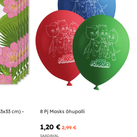
33x33 cm) -
8 Pj Masks õhupalli
1,20 €
2,99 €
SAADAVAL