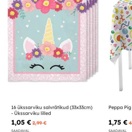
16 ükssarviku salvrätikud (33x33cm)
Peppa Pig 
- Ükssarviku lilled
1,05 €
1,75 €
2,99 €
4
SAADAVAL
SAADAVAL