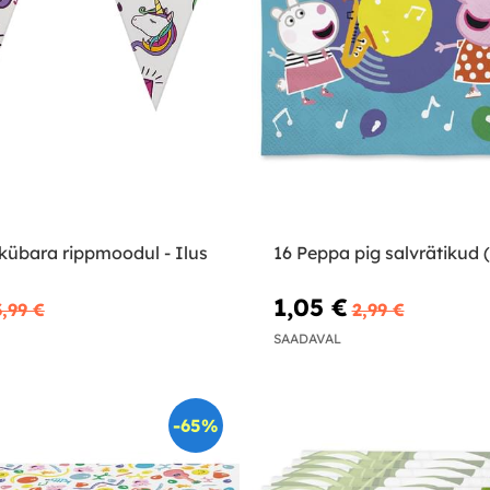
kübara rippmoodul - Ilus
16 Peppa pig salvrätikud 
1,05 €
3,99 €
2,99 €
SAADAVAL
-65%