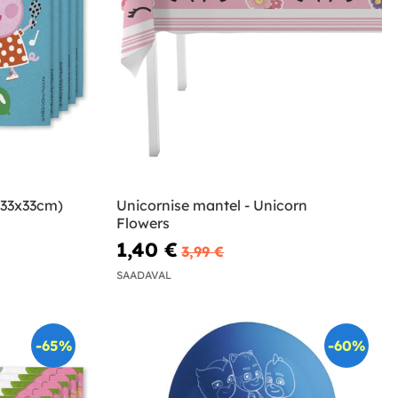
(33x33cm)
Unicornise mantel - Unicorn
Flowers
1,40 €
3,99 €
SAADAVAL
-65%
-60%