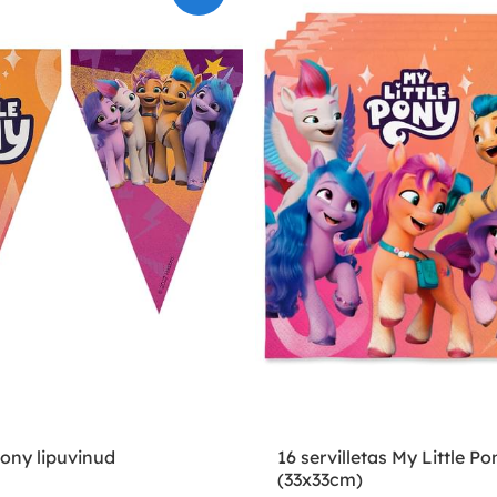
Pony lipuvinud
16 servilletas My Little Po
(33x33cm)