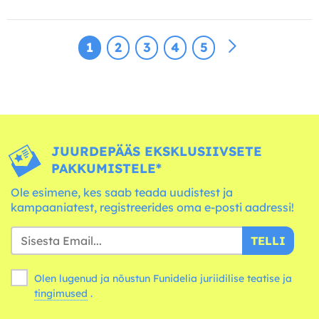
1
2
3
4
5
JUURDEPÄÄS EKSKLUSIIVSETE
PAKKUMISTELE*
Ole esimene, kes saab teada uudistest ja
kampaaniatest, registreerides oma e-posti aadressi!
TELLI
Olen lugenud ja nõustun Funidelia juriidilise teatise ja
tingimused
.