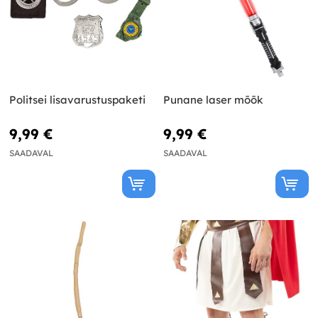
Politsei lisavarustuspaketi
Punane laser mõõk
9,99 €
9,99 €
SAADAVAL
SAADAVAL