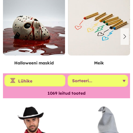
Halloweeni maskid
Meik
Lühike
1069
leitud tooted