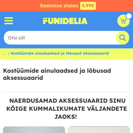
Saatmine alates:
5,99€
...
Kostüümide ainulaadsed ja lõbusad aksessuaarid
Kostüümide ainulaadsed ja lõbusad
aksessuaarid
NAERDUSAMAD AKSESSUAARID SINU
KÕIGE KUMMALIKUMATE VÄLJANDETE
JAOKS!