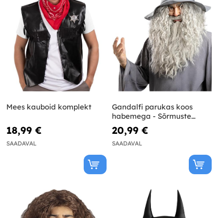
Mees kauboid komplekt
Gandalfi parukas koos
habemega - Sõrmuste
Isanda
18,99 €
20,99 €
SAADAVAL
SAADAVAL