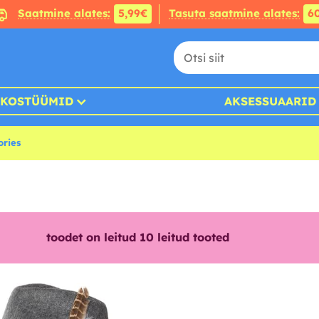
Saatmine alates:
5,99€
Tasuta saatmine alates:
6
KOSTÜÜMID
AKSESSUAARID
ories
toodet on leitud
10
leitud tooted