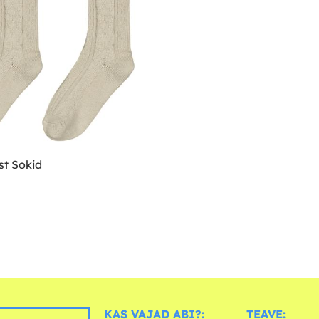
st Sokid
KAS VAJAD ABI?:
TEAVE: