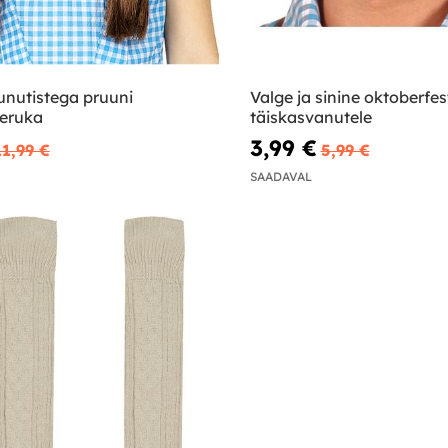
unutistega pruuni
Valge ja sinine oktoberfes
eruka
täiskasvanutele
3,99 €
11,99 €
5,99 €
SAADAVAL