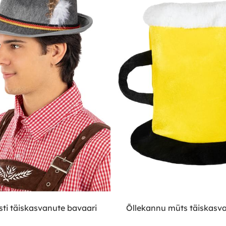
ti täiskasvanute bavaari
Õllekannu müts täiskasva