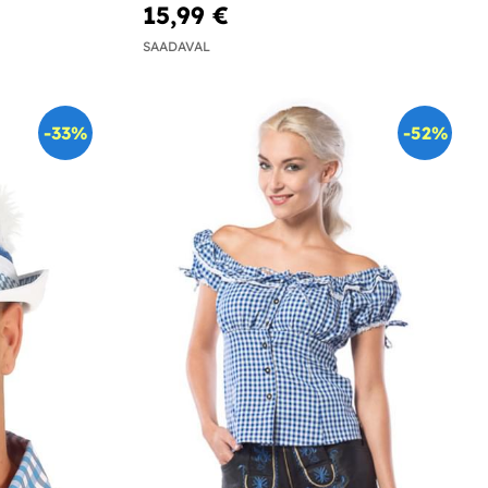
15,99 €
SAADAVAL
-33%
-52%