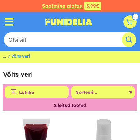
Saatmine alates:
5,99€
...
Võlts veri
Võlts veri
Lühike
2
leitud tooted