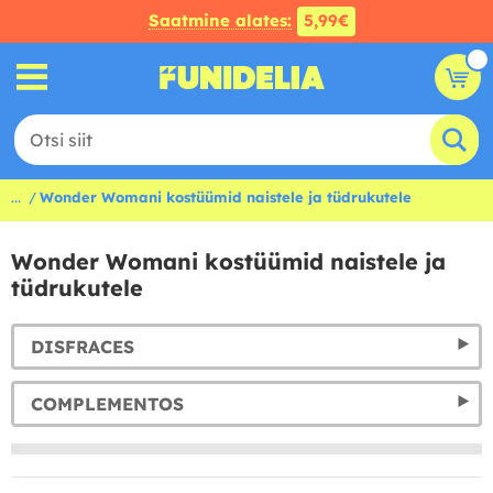
Saatmine alates:
5,99€
...
Wonder Womani kostüümid naistele ja tüdrukutele
Wonder Womani kostüümid naistele ja
tüdrukutele
DISFRACES
COMPLEMENTOS