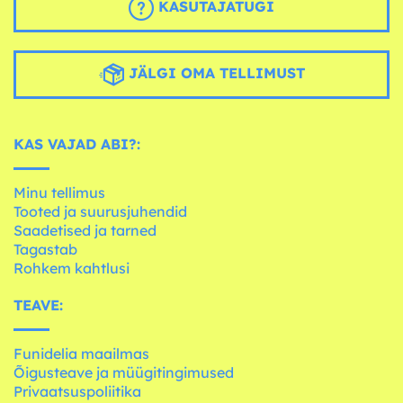
KASUTAJATUGI
JÄLGI OMA TELLIMUST
KAS VAJAD ABI?:
Minu tellimus
Tooted ja suurusjuhendid
Saadetised ja tarned
Tagastab
Rohkem kahtlusi
TEAVE:
Funidelia maailmas
Õigusteave ja müügitingimused
Privaatsuspoliitika