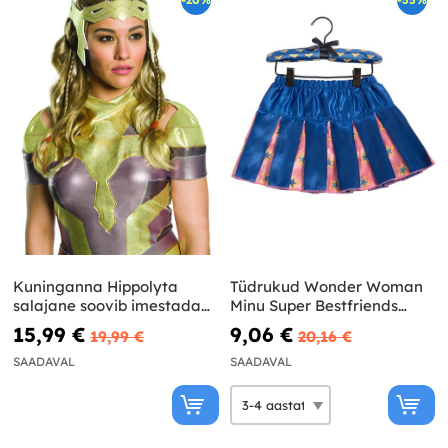
Kuninganna Hippolyta
Tüdrukud Wonder Woman
salajane soovib imestada
Minu Super Bestfriends
naise parukas
seelik
15,99 €
9,06 €
19,99 €
20,16 €
SAADAVAL
SAADAVAL