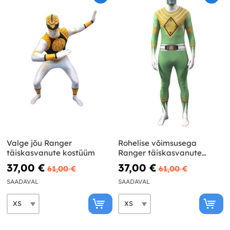
Valge jõu Ranger
Rohelise võimsusega
täiskasvanute kostüüm
Ranger täiskasvanute
kostüüm
37,00 €
37,00 €
61,00 €
61,00 €
SAADAVAL
SAADAVAL