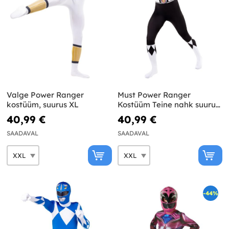
Valge Power Ranger
Must Power Ranger
kostüüm, suurus XL
Kostüüm Teine nahk suurus
suur
40,99 €
40,99 €
SAADAVAL
SAADAVAL
-44%