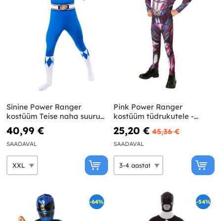
Sinine Power Ranger
Pink Power Ranger
kostüüm Teise naha suurus
kostüüm tüdrukutele -
suur
Power Rangers Movie
40,99 €
25,20 €
45,36 €
SAADAVAL
SAADAVAL
-64%
-54%