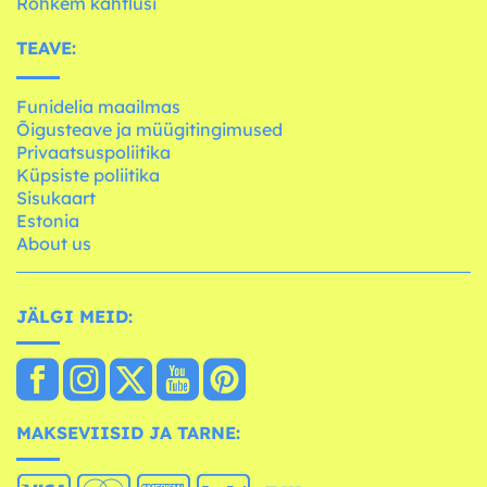
Rohkem kahtlusi
TEAVE:
Funidelia maailmas
Õigusteave ja müügitingimused
Privaatsuspoliitika
Küpsiste poliitika
Sisukaart
Estonia
About us
JÄLGI MEID:
MAKSEVIISID JA TARNE: