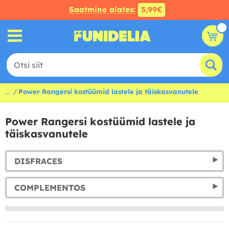
Saatmine alates:
5,99€
...
Power Rangersi kostüümid lastele ja täiskasvanutele
Power Rangersi kostüümid lastele ja
täiskasvanutele
DISFRACES
COMPLEMENTOS