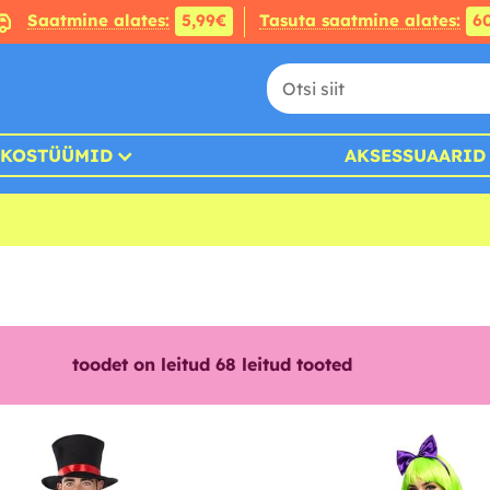
Saatmine alates:
5,99€
Tasuta saatmine alates:
6
KOSTÜÜMID
AKSESSUAARID
toodet on leitud
68
leitud tooted