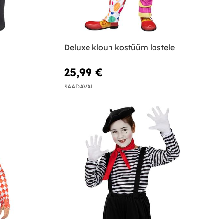
Deluxe kloun kostüüm lastele
25,99 €
SAADAVAL