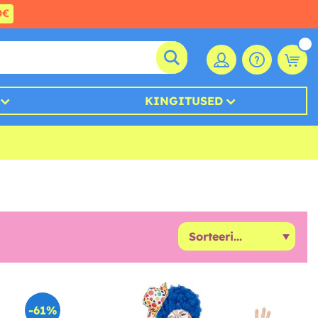
0€
KINGITUSED
-61%