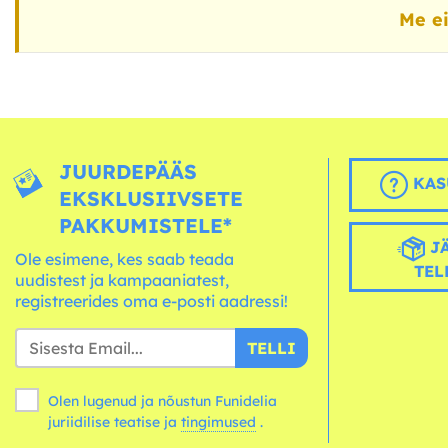
Me ei
JUURDEPÄÄS
KAS
EKSKLUSIIVSETE
PAKKUMISTELE*
JÄ
Ole esimene, kes saab teada
TEL
uudistest ja kampaaniatest,
registreerides oma e-posti aadressi!
TELLI
Olen lugenud ja nõustun Funidelia
juriidilise teatise ja
tingimused
.