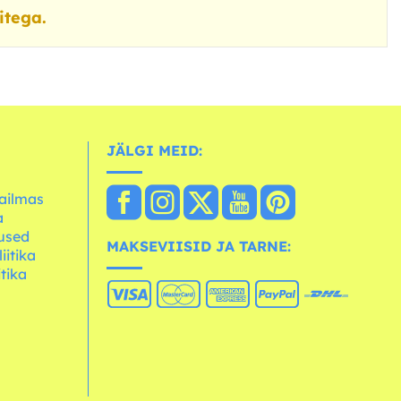
itega.
JÄLGI MEID:
ailmas
a
used
MAKSEVIISID JA TARNE:
iitika
itika