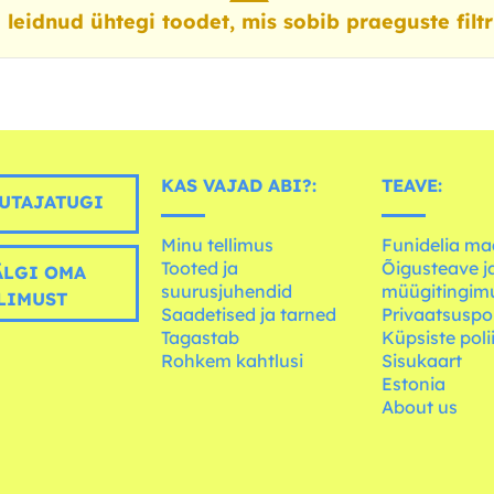
 leidnud ühtegi toodet, mis sobib praeguste filtr
KAS VAJAD ABI?:
TEAVE:
UTAJATUGI
Minu tellimus
Funidelia ma
Tooted ja
Õigusteave j
LGI OMA
suurusjuhendid
müügitingim
LIMUST
Saadetised ja tarned
Privaatsuspol
Tagastab
Küpsiste poli
Rohkem kahtlusi
Sisukaart
Estonia
About us