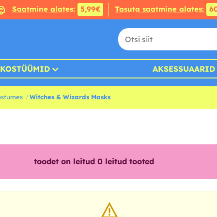
Saatmine alates:
5,99€
Tasuta saatmine alates:
6
KOSTÜÜMID
AKSESSUAARID
ostumes
Witches & Wizards Masks
toodet on leitud
0
leitud tooted