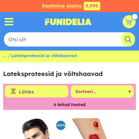
Saatmine alates:
5,99€
...
Lateksproteesid ja võltshaavad
Lateksproteesid ja võltshaavad
Lühike
6
leitud tooted
-50%