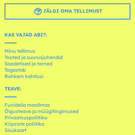
JÄLGI OMA TELLIMUST
KAS VAJAD ABI?:
Minu tellimus
Tooted ja suurusjuhendid
Saadetised ja tarned
Tagastab
Rohkem kahtlusi
TEAVE:
Funidelia maailmas
Õigusteave ja müügitingimused
Privaatsuspoliitika
Küpsiste poliitika
Sisukaart