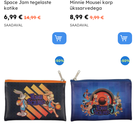
Space Jam tegelaste
Minnie Mousei karp
kotike
ükssarvedega
6,99 €
8,99 €
14,99 €
9,99 €
SAADAVAL
SAADAVAL
-50%
-50%