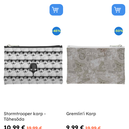
-45%
-50%
Stormtrooper karp -
Gremlin'i Karp
Tähesõda
10,99 €
9,99 €
19,99 €
19,99 €