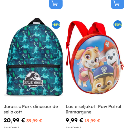
-48%
-50%
Jurassic Park dinosauride
Laste seljakott Paw Patrol
seljakott
ümmargune
20,99 €
9,99 €
39,99 €
19,99 €
SAADAVAL
SAADAVAL