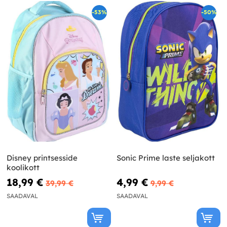
-53%
-50%
Disney printsesside
Sonic Prime laste seljakott
koolikott
18,99 €
4,99 €
39,99 €
9,99 €
SAADAVAL
SAADAVAL