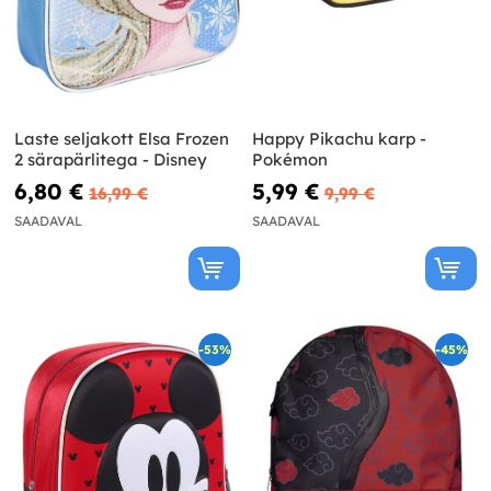
Laste seljakott Elsa Frozen
Happy Pikachu karp -
2 särapärlitega - Disney
Pokémon
6,80 €
5,99 €
16,99 €
9,99 €
SAADAVAL
SAADAVAL
-53%
-45%