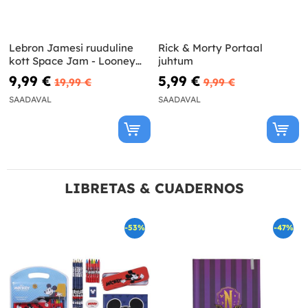
Lebron Jamesi ruuduline
Rick & Morty Portaal
kott Space Jam - Looney
juhtum
Tunes
9,99 €
5,99 €
19,99 €
9,99 €
SAADAVAL
SAADAVAL
LIBRETAS & CUADERNOS
-53%
-47%