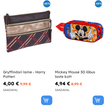
-60%
-45%
Gryffindori lame - Harry
Mickey Mouse 3D lõbus
Potteri
laste kott
4,00 €
4,94 €
9,99 €
8,99 €
SAADAVAL
SAADAVAL