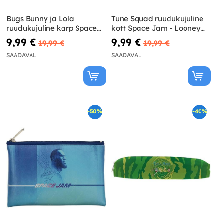
Bugs Bunny ja Lola
Tune Squad ruudukujuline
ruudukujuline karp Space
kott Space Jam - Looney
Jam - Looney Tunes
Tunes
9,99 €
9,99 €
19,99 €
19,99 €
SAADAVAL
SAADAVAL
-50%
-40%