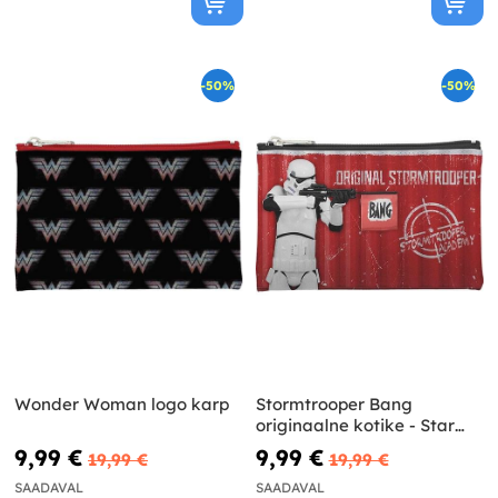
-50%
-50%
Wonder Woman logo karp
Stormtrooper Bang
originaalne kotike - Star
Wars
9,99 €
9,99 €
19,99 €
19,99 €
SAADAVAL
SAADAVAL