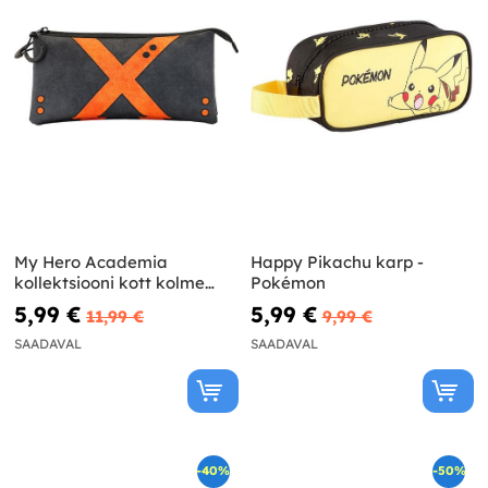
My Hero Academia
Happy Pikachu karp -
kollektsiooni kott kolme
Pokémon
sektsiooniga
5,99 €
5,99 €
11,99 €
9,99 €
SAADAVAL
SAADAVAL
-40%
-50%