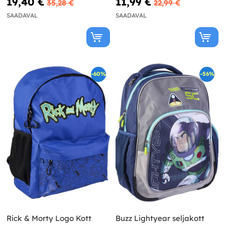
19,40 €
11,99 €
35,28 €
22,99 €
SAADAVAL
SAADAVAL
-60%
-56%
Rick & Morty Logo Kott
Buzz Lightyear seljakott