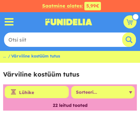
Saatmine alates:
5,99€
...
Värviline kostüüm tutus
Värviline kostüüm tutus
Lühike
22
leitud tooted