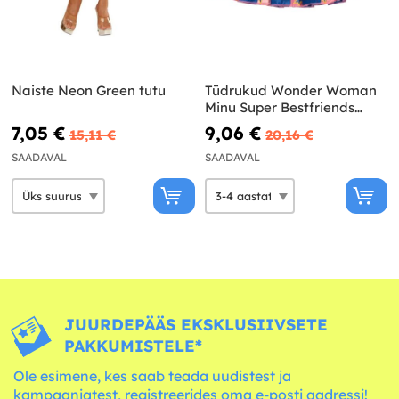
Naiste Neon Green tutu
Tüdrukud Wonder Woman
Minu Super Bestfriends
seelik
7,05 €
9,06 €
15,11 €
20,16 €
SAADAVAL
SAADAVAL
JUURDEPÄÄS EKSKLUSIIVSETE
PAKKUMISTELE*
Ole esimene, kes saab teada uudistest ja
kampaaniatest, registreerides oma e-posti aadressi!