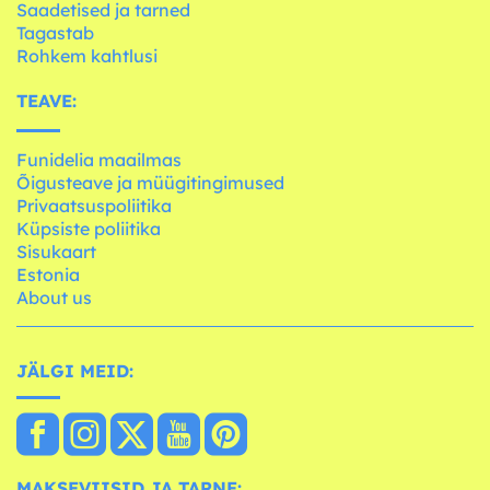
Saadetised ja tarned
Tagastab
Rohkem kahtlusi
TEAVE:
Funidelia maailmas
Õigusteave ja müügitingimused
Privaatsuspoliitika
Küpsiste poliitika
Sisukaart
Estonia
About us
JÄLGI MEID:
MAKSEVIISID JA TARNE: