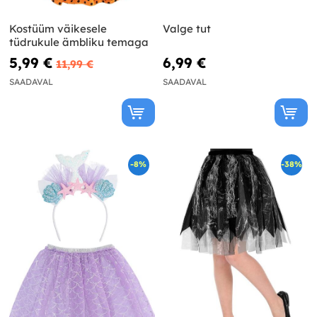
Kostüüm väikesele
Valge tut
tüdrukule ämbliku temaga
5,99 €
6,99 €
11,99 €
SAADAVAL
SAADAVAL
-8%
-38%