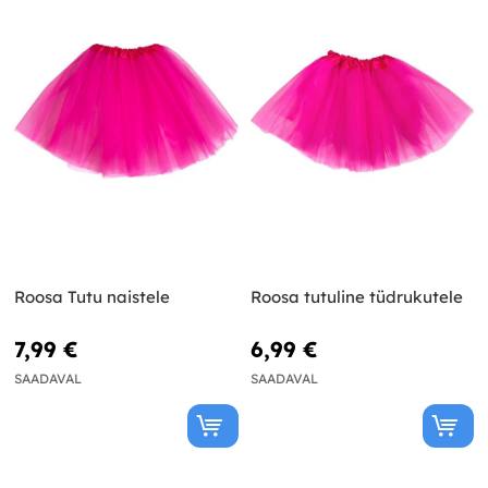
Roosa Tutu naistele
Roosa tutuline tüdrukutele
7,99 €
6,99 €
SAADAVAL
SAADAVAL