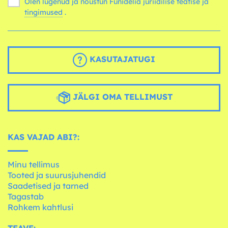
Olen lugenud ja nõustun Funidelia juriidilise teatise ja
tingimused
.
KASUTAJATUGI
JÄLGI OMA TELLIMUST
KAS VAJAD ABI?:
Minu tellimus
Tooted ja suurusjuhendid
Saadetised ja tarned
Tagastab
Rohkem kahtlusi
TEAVE: