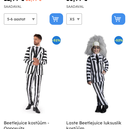
SAADAVAL
SAADAVAL
-51%
-52%
Beetlejuice kostüüm -
Laste Beetlejuice luksuslik
Opposuits
kostüüm