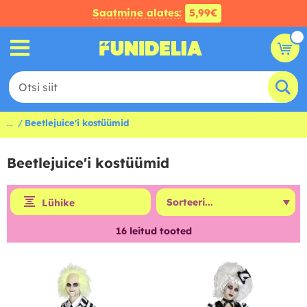
Saatmine alates:
5,99€
...
Beetlejuice'i kostüümid
Beetlejuice'i kostüümid
Lühike
16
leitud tooted