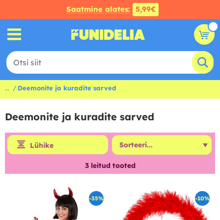
Saatmine alates:
5,99€
...
Deemonite ja kuradite sarved
Deemonite ja kuradite sarved
Lühike
3
leitud tooted
-35%
-10%