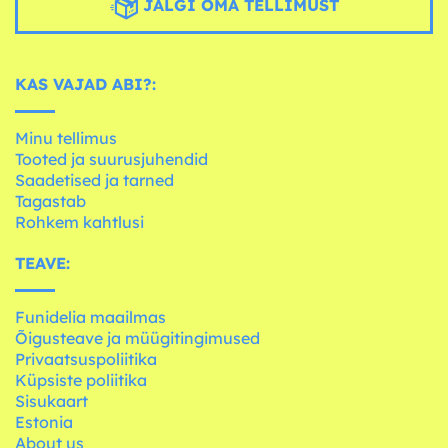
JÄLGI OMA TELLIMUST
KAS VAJAD ABI?:
Minu tellimus
Tooted ja suurusjuhendid
Saadetised ja tarned
Tagastab
Rohkem kahtlusi
TEAVE:
Funidelia maailmas
Õigusteave ja müügitingimused
Privaatsuspoliitika
Küpsiste poliitika
Sisukaart
Estonia
About us