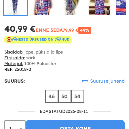
40,99 €
ENNE SEDA
79,99 €
49%
VÄHESED ÜKSUSED ON JÄÄNUD
Sisaldab:
jope, püksid ja lips
Ei sisalda:
särk
Materjal:
100% Polüester
REF: 25018-0
SUURUS:
Suuruse juhend
46
50
54
EDASTATUD2026-08-11
OSTA KOHE