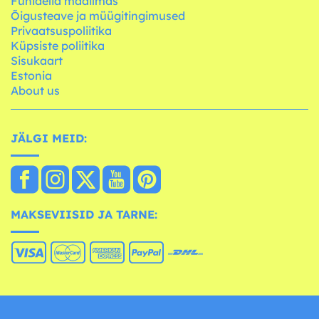
Funidelia maailmas
Õigusteave ja müügitingimused
Privaatsuspoliitika
Küpsiste poliitika
Sisukaart
Estonia
About us
JÄLGI MEID:
MAKSEVIISID JA TARNE: