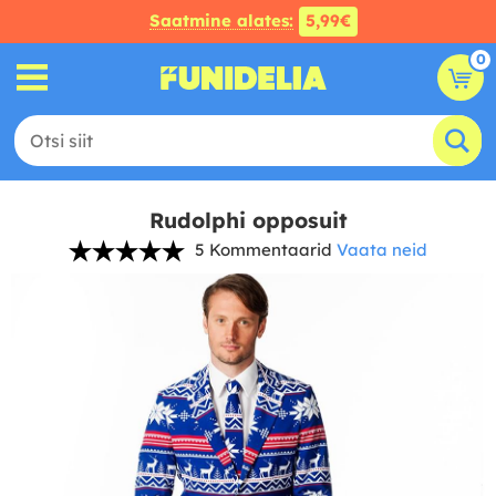
Saatmine alates:
5,99€
0
Rudolphi opposuit
5 Kommentaarid
Vaata neid