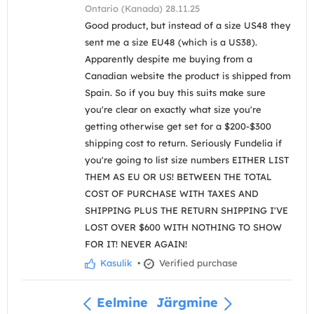
Ontario (Kanada) 28.11.25
Good product, but instead of a size US48 they
sent me a size EU48 (which is a US38).
Apparently despite me buying from a
Canadian website the product is shipped from
Spain. So if you buy this suits make sure
you're clear on exactly what size you're
getting otherwise get set for a $200-$300
shipping cost to return. Seriously Fundelia if
you're going to list size numbers EITHER LIST
THEM AS EU OR US! BETWEEN THE TOTAL
COST OF PURCHASE WITH TAXES AND
SHIPPING PLUS THE RETURN SHIPPING I'VE
LOST OVER $600 WITH NOTHING TO SHOW
FOR IT! NEVER AGAIN!
Kasulik
•
Verified purchase
Eelmine
Järgmine