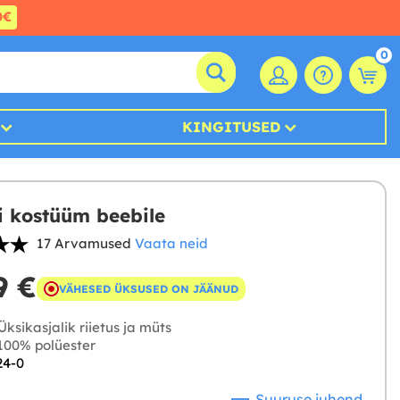
0€
0
KINGITUSED
ei kostüüm beebile
17 Arvamused
Vaata neid
9 €
VÄHESED ÜKSUSED ON JÄÄNUD
ksikasjalik riietus ja müts
00% polüester
24-0
Suuruse juhend