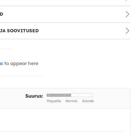
ID
JA SOOVITUSED
ia
to appear here
Suurus: