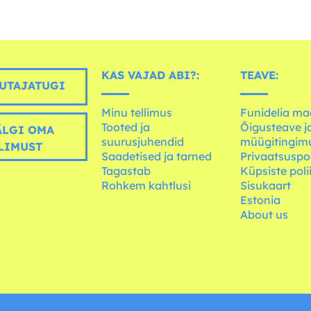
KAS VAJAD ABI?:
TEAVE:
UTAJATUGI
Minu tellimus
Funidelia ma
Tooted ja
Õigusteave j
LGI OMA
suurusjuhendid
müügitingim
LIMUST
Saadetised ja tarned
Privaatsuspol
Tagastab
Küpsiste poli
Rohkem kahtlusi
Sisukaart
Estonia
About us