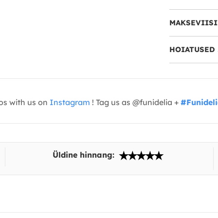
MAKSEVIIS
HOIATUSED 
os with us on
Instagram
! Tag us as @funidelia +
#Funidel
Üldine hinnang: