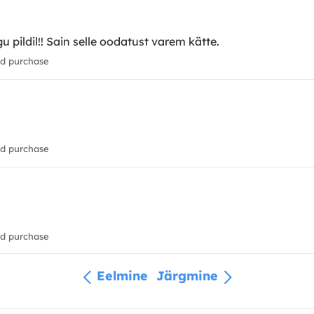
gu pildil!! Sain selle oodatust varem kätte.
ed purchase
ed purchase
ed purchase
Eelmine
Järgmine