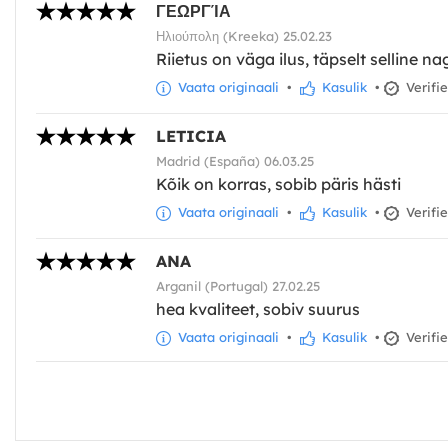
ΓΕΩΡΓΊΑ
Ηλιούπολη (Kreeka) 25.02.23
Riietus on väga ilus, täpselt selline na
Vaata originaali
•
Kasulik
•
Verifi
LETICIA
Madrid (España) 06.03.25
Kõik on korras, sobib päris hästi
Vaata originaali
•
Kasulik
•
Verifi
ANA
Arganil (Portugal) 27.02.25
hea kvaliteet, sobiv suurus
Vaata originaali
•
Kasulik
•
Verifi