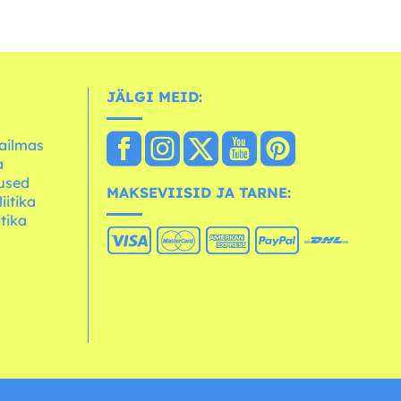
JÄLGI MEID:
ailmas
a
used
MAKSEVIISID JA TARNE:
iitika
itika