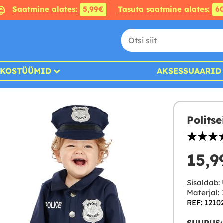
Saatmine alates:
5,99€
Tasuta saatmine alates:
6
KOSTÜÜMID
AKSESSUAARID
Polits
15,9
Sisaldab:
Ü
Materjal:
1
REF: 1210
SUURUS: