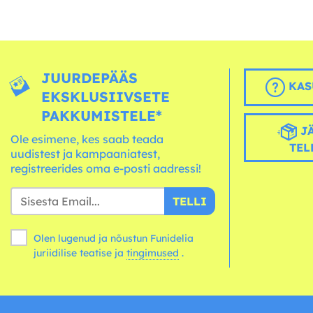
JUURDEPÄÄS
KAS
EKSKLUSIIVSETE
PAKKUMISTELE*
JÄ
Ole esimene, kes saab teada
TEL
uudistest ja kampaaniatest,
registreerides oma e-posti aadressi!
TELLI
Olen lugenud ja nõustun Funidelia
juriidilise teatise ja
tingimused
.