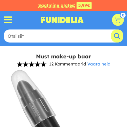
Saatmine alates:
5,99€
0
Must make-up baar
12 Kommentaarid
Vaata neid