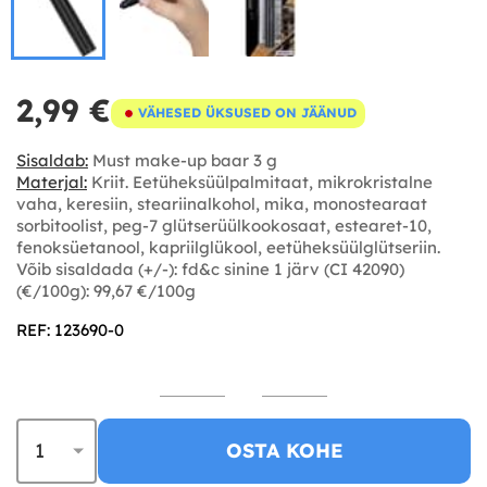
2,99 €
VÄHESED ÜKSUSED ON JÄÄNUD
Sisaldab:
Must make-up baar 3 g
Materjal:
Kriit. Eetüheksüülpalmitaat, mikrokristalne
vaha, keresiin, steariinalkohol, mika, monostearaat
sorbitoolist, peg-7 glütserüülkookosaat, estearet-10,
fenoksüetanool, kapriilglükool, eetüheksüülglütseriin.
Võib sisaldada (+/-): fd&c sinine 1 järv (CI 42090)
(€/100g): 99,67 €/100g
REF: 123690-0
OSTA KOHE