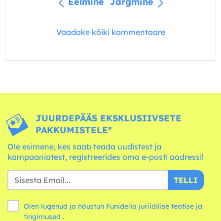
Eelmine
Järgmine
Vaadake kõiki kommentaare
JUURDEPÄÄS EKSKLUSIIVSETE
PAKKUMISTELE*
Ole esimene, kes saab teada uudistest ja
kampaaniatest, registreerides oma e-posti aadressi!
TELLI
Olen lugenud ja nõustun Funidelia juriidilise teatise ja
tingimused
.