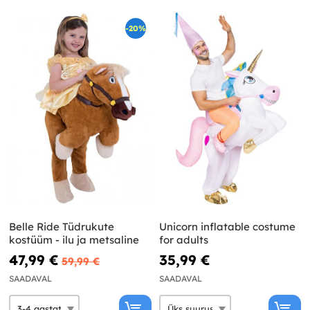
-20%
Belle Ride Tüdrukute
Unicorn inflatable costume
kostüüm - ilu ja metsaline
for adults
47,99 €
35,99 €
59,99 €
SAADAVAL
SAADAVAL