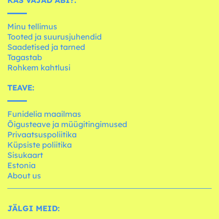
Minu tellimus
Tooted ja suurusjuhendid
Saadetised ja tarned
Tagastab
Rohkem kahtlusi
TEAVE:
Funidelia maailmas
Õigusteave ja müügitingimused
Privaatsuspoliitika
Küpsiste poliitika
Sisukaart
Estonia
About us
JÄLGI MEID: