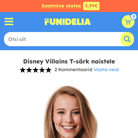
Saatmine alates:
5,99€
0
Disney Villains T-särk naistele
2 Kommentaarid
Vaata neid