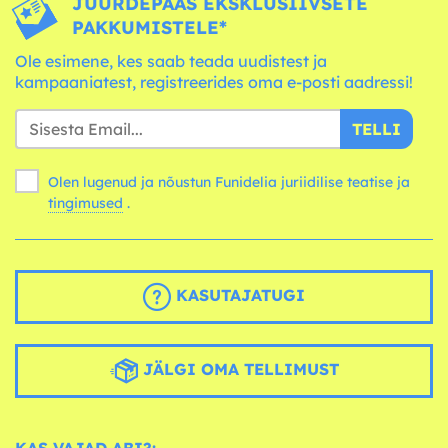
JUURDEPÄÄS EKSKLUSIIVSETE
PAKKUMISTELE*
Ole esimene, kes saab teada uudistest ja
kampaaniatest, registreerides oma e-posti aadressi!
TELLI
Olen lugenud ja nõustun Funidelia juriidilise teatise ja
tingimused
.
KASUTAJATUGI
JÄLGI OMA TELLIMUST
KAS VAJAD ABI?: