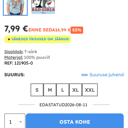
7,99 €
ENNE SEDA
16,99 €
53%
VÄHESED ÜKSUSED ON JÄÄNUD
Sisaldab:
T-särk
Materjal:
100% puuvill
REF: 121905-0
SUURUS:
Suuruse juhend
S
M
L
XL
XXL
EDASTATUD2026-08-11
OSTA KOHE