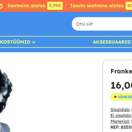
Saatmine alates:
5,99€
Tasuta saatmine alates:
6
KOSTÜÜMID
AKSESSUAARID
Franke
16,0
VÄHESE
Sisaldab:
Ei sisalda:
Materjal:
1
REF: 8355