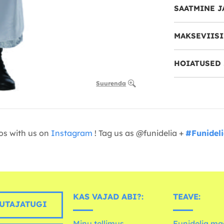
SAATMINE J
MAKSEVIIS
HOIATUSED 
Suurenda
os with us on
Instagram
! Tag us as @funidelia +
#Funidel
KAS VAJAD ABI?:
TEAVE:
UTAJATUGI
Minu tellimus
Funidelia ma