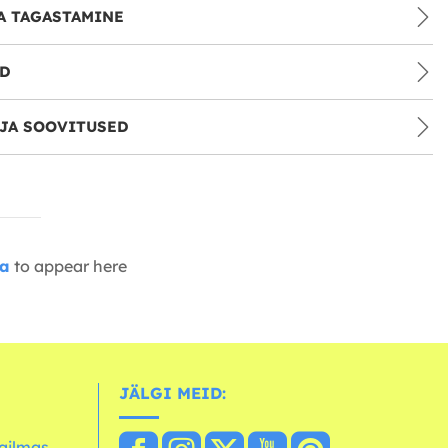
A TAGASTAMINE
ID
JA SOOVITUSED
ia
to appear here
JÄLGI MEID:
ailmas