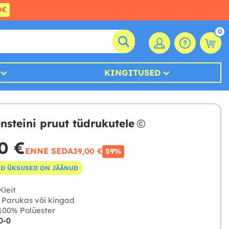
0€
0
KINGITUSED
nsteini pruut tüdrukutele
0 €
ENNE SEDA
39,00 €
59%
D ÜKSUSED ON JÄÄNUD
Kleit
Parukas või kingad
00% Polüester
0-0