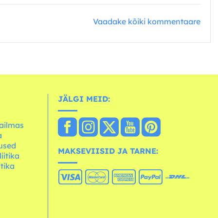
Vaadake kõiki kommentaare
JÄLGI MEID:
ailmas
a
used
MAKSEVIISID JA TARNE:
iitika
itika