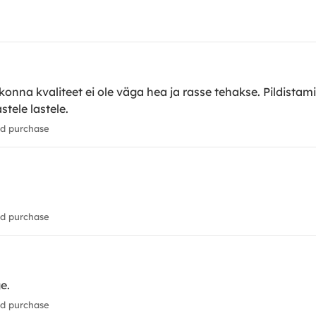
onna kvaliteet ei ole väga hea ja rasse tehakse. Pildistamin
tele lastele.
ed purchase
ed purchase
e.
ed purchase