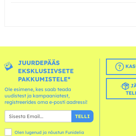
JUURDEPÄÄS
KAS
EKSKLUSIIVSETE
PAKKUMISTELE*
JÄ
Ole esimene, kes saab teada
TEL
uudistest ja kampaaniatest,
registreerides oma e-posti aadressi!
TELLI
Olen lugenud ja nõustun Funidelia