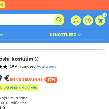
0€
0
KINGITUSED
Yoshi kostüüm
19 Arvamused
Vaata neid
9 €
ENNE SEDA
34,99 €
37%
D ÜKSUSED ON JÄÄNUD
kapuuts ja saba
00% Polüester
5-0