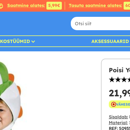
Saatmine alates:
5,99€
Tasuta saatmine alates:
6
KOSTÜÜMID
AKSESSUAARID
Poisi 
21,9
VÄHESE
Sisaldab:
Materjal:
1
REF: 5093