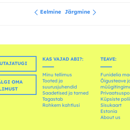
Eelmine
Järgmine
KAS VAJAD ABI?:
TEAVE:
UTAJATUGI
Minu tellimus
Funidelia ma
Tooted ja
Õigusteave j
LGI OMA
suurusjuhendid
müügitingim
LIMUST
Saadetised ja tarned
Privaatsuspol
Tagastab
Küpsiste poli
Rohkem kahtlusi
Sisukaart
Estonia
About us