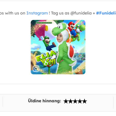
os with us on
Instagram
! Tag us as @funidelia +
#Funidel
Üldine hinnang: