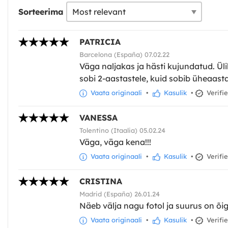
Sorteerima
PATRICIA
Barcelona (España) 07.02.22
Väga naljakas ja hästi kujundatud. Ülik
sobi 2-aastastele, kuid sobib üheaastas
Vaata originaali
•
Kasulik
•
Verifi
VANESSA
Tolentino (Itaalia) 05.02.24
Väga, väga kena!!!
Vaata originaali
•
Kasulik
•
Verifi
CRISTINA
Madrid (España) 26.01.24
Näeb välja nagu fotol ja suurus on õig
Vaata originaali
•
Kasulik
•
Verifi