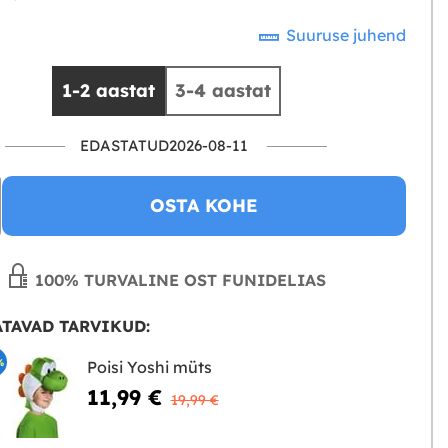
Suuruse juhend
1-2 aastat
3-4 aastat
EDASTATUD2026-08-11
OSTA KOHE
100% TURVALINE OST FUNIDELIAS
TAVAD TARVIKUD:
%
Poisi Yoshi müts
11,99 €
19,99 €