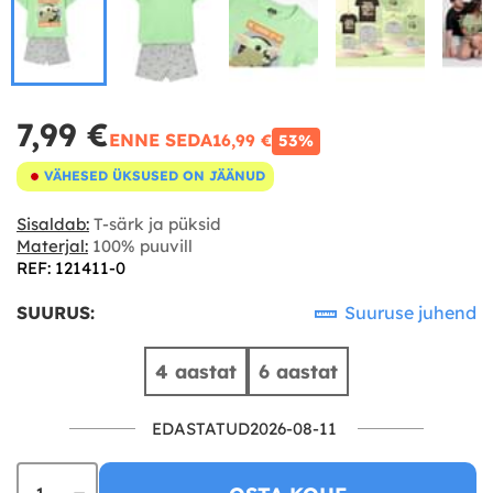
7,99 €
ENNE SEDA
16,99 €
53%
VÄHESED ÜKSUSED ON JÄÄNUD
Sisaldab:
T-särk ja püksid
Materjal:
100% puuvill
REF: 121411-0
SUURUS:
Suuruse juhend
4 aastat
6 aastat
EDASTATUD2026-08-11