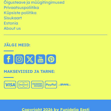
Õigusteave ja müügitingimused
Privaatsuspoliitika
Küpsiste poliitika
Sisukaart
Estonia
About us
JÄLGI MEID:
MAKSEVIISID JA TARNE:
Copyright 2026 by Funidelia Eesti