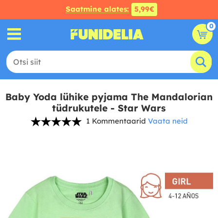
Saatmine alates:
5,99€
0
Baby Yoda lühike pyjama The Mandalorian
tüdrukutele - Star Wars
1 Kommentaarid
Vaata neid