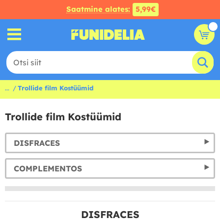
Saatmine alates:
5,99€
...
Trollide film Kostüümid
Trollide film Kostüümid
DISFRACES
COMPLEMENTOS
DISFRACES