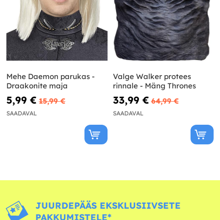
Mehe Daemon parukas -
Valge Walker protees
Draakonite maja
rinnale - Mäng Thrones
5,99 €
33,99 €
15,99 €
64,99 €
SAADAVAL
SAADAVAL
JUURDEPÄÄS EKSKLUSIIVSETE
PAKKUMISTELE*