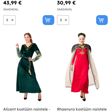
Troonide Mäng
Mäng
43,99 €
30,99 €
SAADAVAL
SAADAVAL
Alicent kostüüm naistele -
Rhaenyra kostüüm naistele