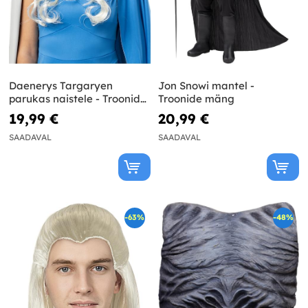
Daenerys Targaryen
Jon Snowi mantel -
parukas naistele - Troonide
Troonide mäng
Mäng
19,99 €
20,99 €
SAADAVAL
SAADAVAL
-63%
-48%