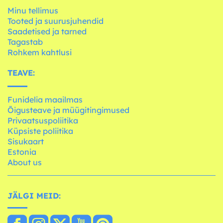
Minu tellimus
Tooted ja suurusjuhendid
Saadetised ja tarned
Tagastab
Rohkem kahtlusi
TEAVE:
Funidelia maailmas
Õigusteave ja müügitingimused
Privaatsuspoliitika
Küpsiste poliitika
Sisukaart
Estonia
About us
JÄLGI MEID: