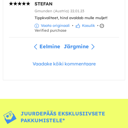
STEFAN
Gmunden (Austria) 22.01.23
Tippkvaliteet, hind avaldab mulle muljet!
Vaata originaali
•
Kasulik
•
Verified purchase
Eelmine
Järgmine
Vaadake kõiki kommentaare
JUURDEPÄÄS EKSKLUSIIVSETE
PAKKUMISTELE*