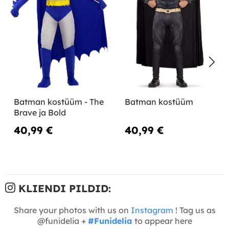
Batman kostüüm - The
Batman kostüüm
Brave ja Bold
40,99 €
40,99 €
KLIENDI PILDID:
Share your photos with us on
Instagram
! Tag us as
@funidelia +
#Funidelia
to appear here