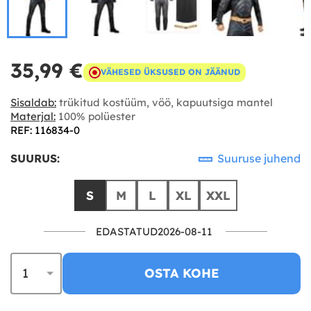
35,99 €
VÄHESED ÜKSUSED ON JÄÄNUD
Sisaldab:
trükitud kostüüm, vöö, kapuutsiga mantel
Materjal:
100% polüester
REF: 116834-0
SUURUS:
Suuruse juhend
S
M
L
XL
XXL
EDASTATUD2026-08-11
OSTA KOHE