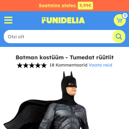
Saatmine alates:
5,99€
0
Batman kostüüm - Tumedat rüütlit
18 Kommentaarid
Vaata neid